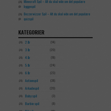
Minecraft Spil – Alt du skal vide om det populære
byggespil
Bezzerwizzer Spil – Alt du skal vide om det populære
quizspil
KATEGORIER
2 år
(14)
3 år
(20)
4 år
(18)
5 år
(24)
6 år
(23)
Actionspil
(38)
Arkadespil
(20)
Baby spil
(3)
Barbie spil
(8)