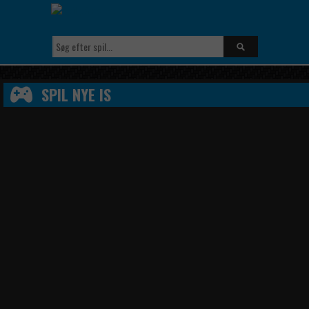
SPIL NYE IS