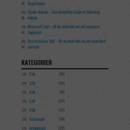
Bogstavsjov
Spider Kabale – Den Komplette Guide til Edderkop
Kabale
Minecraft Spil – Alt du skal vide om det populære
byggespil
Bezzerwizzer Spil – Alt du skal vide om det populære
quizspil
KATEGORIER
2 år
(14)
3 år
(20)
4 år
(18)
5 år
(24)
6 år
(23)
Actionspil
(38)
Arkadespil
(20)