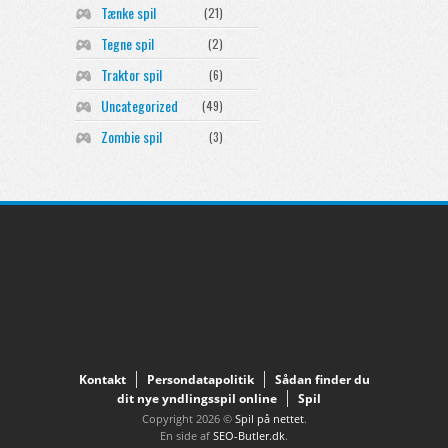
Tænke spil
(21)
Tegne spil
(2)
Traktor spil
(6)
Uncategorized
(49)
Zombie spil
(3)
Kontakt
Persondatapolitik
Sådan finder du
dit nye yndlingsspil online
Spil
Copyright 2026 ©
Spil på nettet
.
En side af
SEO-Butler.dk
.