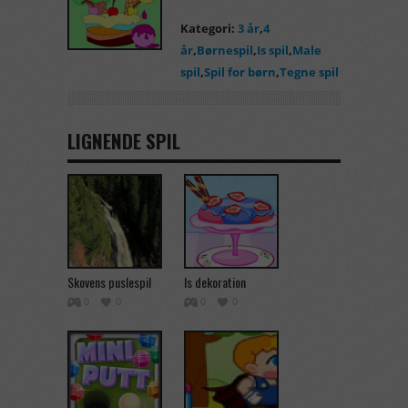
Kategori:
3 år
,
4
år
,
Børnespil
,
Is spil
,
Male
spil
,
Spil for børn
,
Tegne spil
LIGNENDE SPIL
Skovens puslespil
Is dekoration
0
0
0
0