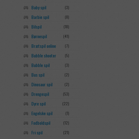
Baby spil
(3)
Barbie spil
(8)
Bilspil
(18)
Børnespil
(41)
Brætspil online
(7)
Bubble shooter
(5)
Bubble spil
(3)
Bus spil
(2)
Dinosaur spil
(2)
Drengespil
(53)
Dyre spil
(22)
Engelske spil
(1)
Fodboldspil
(12)
Fri spil
(21)