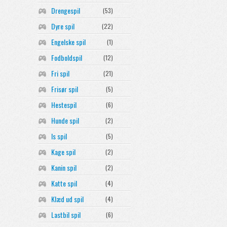
Drengespil
(53)
Dyre spil
(22)
Engelske spil
(1)
Fodboldspil
(12)
Fri spil
(21)
Frisør spil
(5)
Hestespil
(6)
Hunde spil
(2)
Is spil
(5)
Kage spil
(2)
Kanin spil
(2)
Katte spil
(4)
Klæd ud spil
(4)
Lastbil spil
(6)