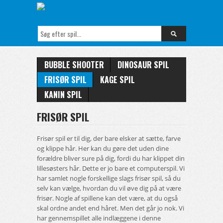
BUBBLE SHOOTER
DINOSAUR SPIL
FRISØR SPIL
KAGE SPIL
KANIN SPIL
FRISØR SPIL
Frisør spil er til dig, der bare elsker at sætte, farve
og klippe hår. Her kan du gøre det uden dine
forældre bliver sure på dig, fordi du har klippet din
lillesøsters hår. Dette er jo bare et computerspil. Vi
har samlet nogle forskellige slags frisør spil, så du
selv kan vælge, hvordan du vil øve dig på at være
frisør. Nogle af spillene kan det være, at du også
skal ordne andet end håret. Men det går jo nok. Vi
har gennemspillet alle indlæggene i denne