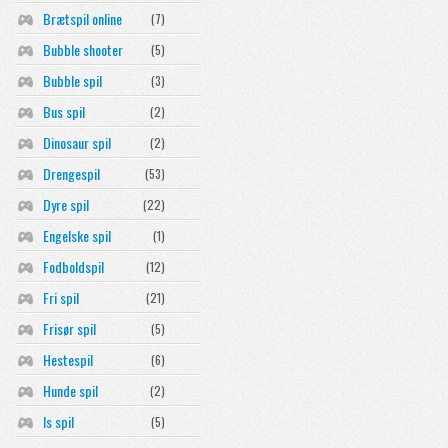
Brætspil online
(7)
Bubble shooter
(5)
Bubble spil
(3)
Bus spil
(2)
Dinosaur spil
(2)
Drengespil
(53)
Dyre spil
(22)
Engelske spil
(1)
Fodboldspil
(12)
Fri spil
(21)
Frisør spil
(5)
Hestespil
(6)
Hunde spil
(2)
Is spil
(5)