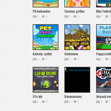
På havbunden
Sommer grillen
Mini fodbo
0
0
0
0
0
0
Kæledyr spillet
Guldminen
Flappy bold
0
0
0
0
0
1
Ufo løb
Bananamania
Jetpack me
0
0
0
0
0
1