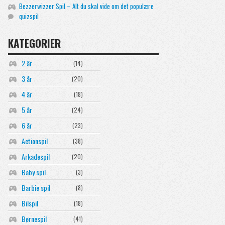
Bezzerwizzer Spil – Alt du skal vide om det populære
quizspil
KATEGORIER
2 år
(14)
3 år
(20)
4 år
(18)
5 år
(24)
6 år
(23)
Actionspil
(38)
Arkadespil
(20)
Baby spil
(3)
Barbie spil
(8)
Bilspil
(18)
Børnespil
(41)