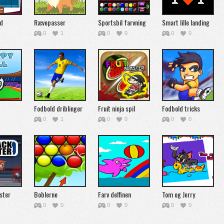
ld
Rævepasser
Sportsbil farvning
Smart lille landing
0
1
0
0
0
0
Fodbold driblinger
Fruit ninja spil
Fodbold tricks
0
1
0
0
0
0
ster
Boblerne
Farv delfinen
Tom og Jerry
farvespil
0
0
0
0
0
0