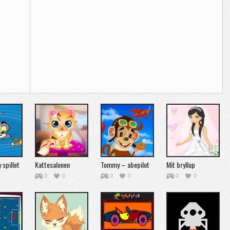
 spillet
Kattesalonen
Tommy – abepilot
Mit bryllup
0
0
0
0
0
0