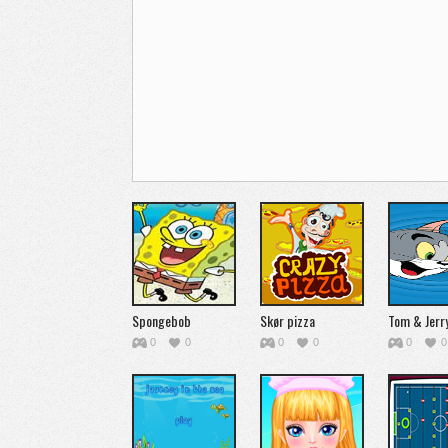
Spongebob
Skør pizza
Tom & Jerry
puslespil
0
0
0
0
0
0