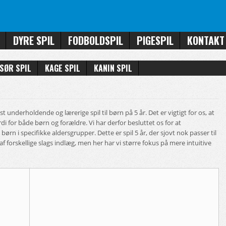
DYRE SPIL
FODBOLDSPIL
PIGESPIL
KONTAKT
ISØR SPIL
KAGE SPIL
KANIN SPIL
st underholdende og lærerige spil til børn på 5 år. Det er vigtigt for os, at
i for både børn og forældre. Vi har derfor besluttet os for at
børn i specifikke aldersgrupper. Dette er spil 5 år, der sjovt nok passer til
f forskellige slags indlæg, men her har vi større fokus på mere intuitive