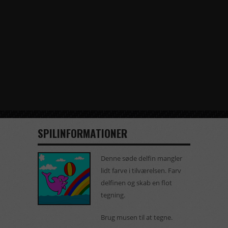
SPILINFORMATIONER
Denne søde delfin mangler
lidt farve i tilværelsen. Farv
delfinen og skab en flot
tegning.
Brug musen til at tegne.