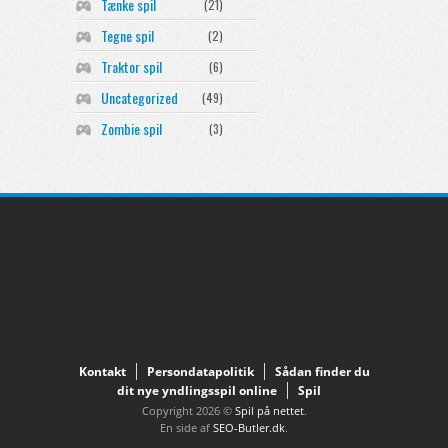
Tænke spil
(21)
Tegne spil
(2)
Traktor spil
(6)
Uncategorized
(49)
Zombie spil
(3)
Kontakt
Persondatapolitik
Sådan finder du
dit nye yndlingsspil online
Spil
Copyright 2026 ©
Spil på nettet
.
En side af
SEO-Butler.dk
.