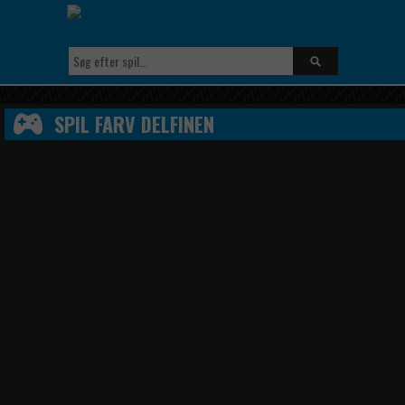
SPIL FARV DELFINEN