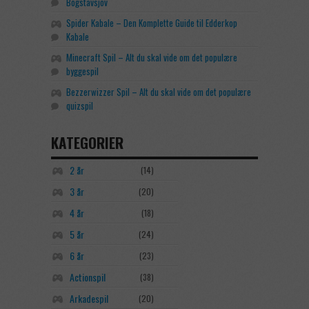
Bogstavsjov
Spider Kabale – Den Komplette Guide til Edderkop
Kabale
Minecraft Spil – Alt du skal vide om det populære
byggespil
Bezzerwizzer Spil – Alt du skal vide om det populære
quizspil
KATEGORIER
2 år
(14)
3 år
(20)
4 år
(18)
5 år
(24)
6 år
(23)
Actionspil
(38)
Arkadespil
(20)