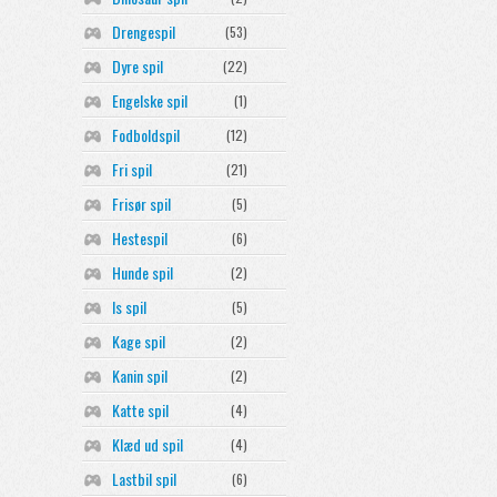
Drengespil
(53)
Dyre spil
(22)
Engelske spil
(1)
Fodboldspil
(12)
Fri spil
(21)
Frisør spil
(5)
Hestespil
(6)
Hunde spil
(2)
Is spil
(5)
Kage spil
(2)
Kanin spil
(2)
Katte spil
(4)
Klæd ud spil
(4)
Lastbil spil
(6)