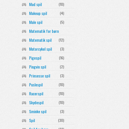
Mad spil
(10)
Makeup spil
(4)
Male spil
(5)
Matematik for børn
Matematik spil
(11)
(12)
Motorcykel spil
(3)
Pigespil
(16)
Pingvin spil
(2)
Prinsesse spil
(3)
Puslespil
(10)
Racerspil
(10)
Skydespil
(10)
Sminke spil
(3)
Spil
(30)