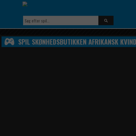
SPIL SKØNHEDSBUTIKKEN AFRIKANSK KVIN