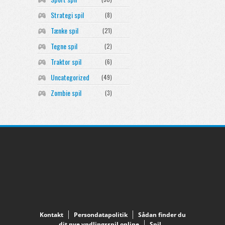
Strategi spil
(8)
Tænke spil
(21)
Tegne spil
(2)
Traktor spil
(6)
Uncategorized
(49)
Zombie spil
(3)
Kontakt
Persondatapolitik
Sådan finder du
dit nye yndlingsspil online
Spil