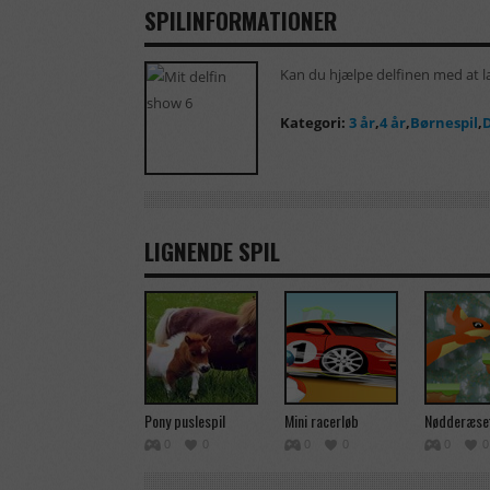
SPILINFORMATIONER
Kan du hjælpe delfinen med at la
Kategori:
3 år
,
4 år
,
Børnespil
,
D
LIGNENDE SPIL
Pony puslespil
Mini racerløb
Nødderæse
0
0
0
0
0
0