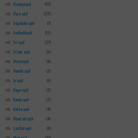
Drengespil
(53)
Dyre spil
(22)
Engelske spil
(1)
Fodboldspil
(12)
Fri spil
(21)
Frisør spil
(5)
Hestespil
(6)
Hunde spil
(2)
Is spil
(5)
Kage spil
(2)
Kanin spil
(2)
Katte spil
(4)
Klæd ud spil
(4)
Lastbil spil
(6)
Mad spil
(10)