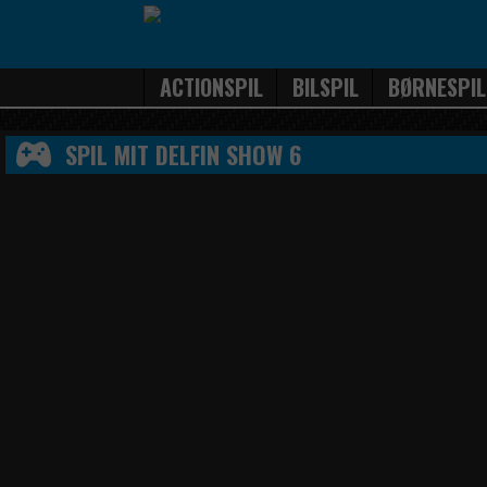
ACTIONSPIL
BILSPIL
BØRNESPIL
SPIL MIT DELFIN SHOW 6