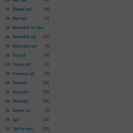
Makeup spil
(4)
Male spil
(5)
Matematik for børn
Matematik spil
(11)
(12)
Motorcykel spil
(3)
Pigespil
(16)
Pingvin spil
(2)
Prinsesse spil
(3)
Puslespil
(10)
Racerspil
(10)
Skydespil
(10)
Sminke spil
(3)
Spil
(30)
Spil for børn
(33)