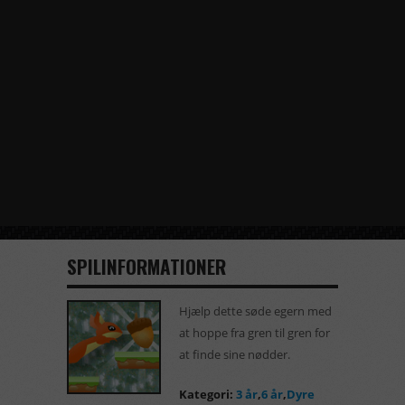
SPILINFORMATIONER
Hjælp dette søde egern med
at hoppe fra gren til gren for
at finde sine nødder.
Kategori:
3 år
,
6 år
,
Dyre