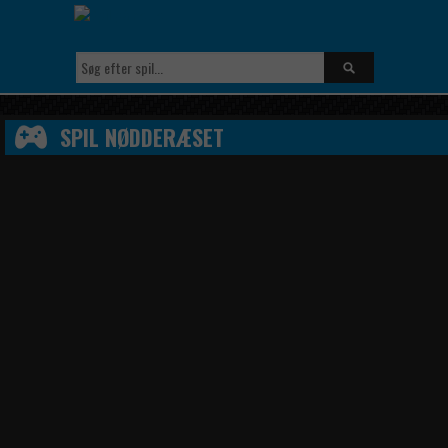
SPIL NØDDERÆSET