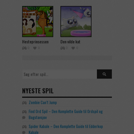
Hesteprinsessen
Den vilde kat
0
0
0
0
NYESTE SPIL
Zombie Can’t Jump
Find Ord Spil – Den Komplette Guide til Ordspil og
Bogstavsjov
Spider Kabale – Den Komplette Guide til Edderkop
Kabale