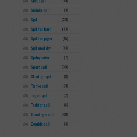
Skydespil
(10)
Sminke spil
(3)
Spil
(30)
Spil for børn
(33)
Spil for piger
(15)
Spil med dyr
(13)
Spilnyheder
(7)
Sport spil
(30)
Strategi spil
(8)
Tænke spil
(21)
Tegne spil
(2)
Traktor spil
(6)
Uncategorized
(49)
Zombie spil
(3)