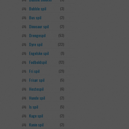
Bubble spil
(3)
Bus spil
(2)
Dinosaur spil
(2)
Drengespil
(53)
Dyre spil
(22)
Engelske spil
(1)
Fodboldspil
(12)
Fri spil
(21)
Frisør spil
(5)
Hestespil
(6)
Hunde spil
(2)
Is spil
(5)
Kage spil
(2)
Kanin spil
(2)