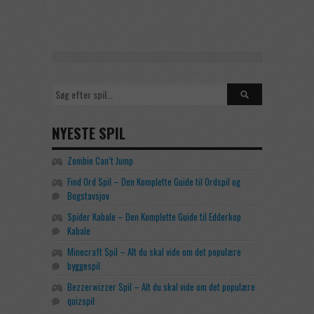
NYESTE SPIL
Zombie Can’t Jump
Find Ord Spil – Den Komplette Guide til Ordspil og
Bogstavsjov
Spider Kabale – Den Komplette Guide til Edderkop
Kabale
Minecraft Spil – Alt du skal vide om det populære
byggespil
Bezzerwizzer Spil – Alt du skal vide om det populære
quizspil