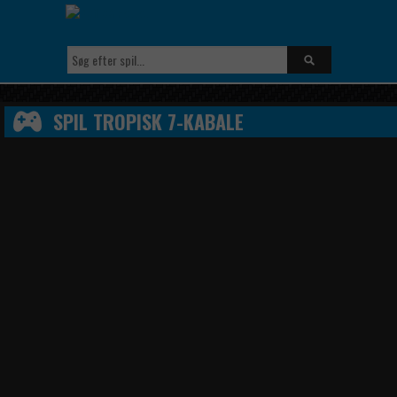
SPIL TROPISK 7-KABALE