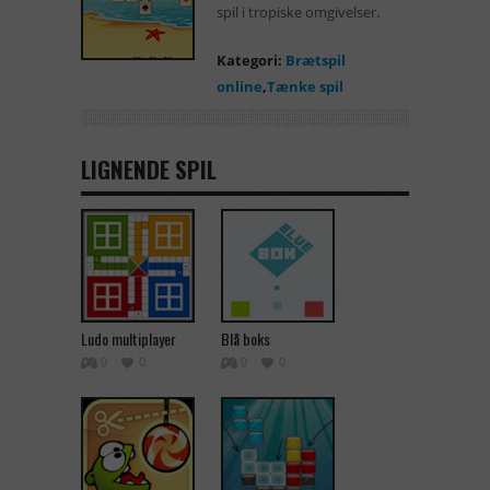
spil i tropiske omgivelser.
Kategori:
Brætspil
online
,
Tænke spil
LIGNENDE SPIL
Ludo multiplayer
Blå boks
spil
0
0
0
0