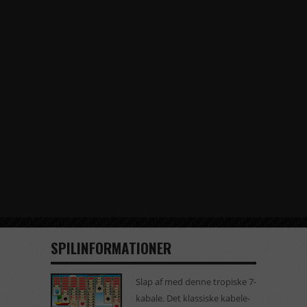
SPILINFORMATIONER
Slap af med denne tropiske 7-
kabale. Det klassiske kabele-