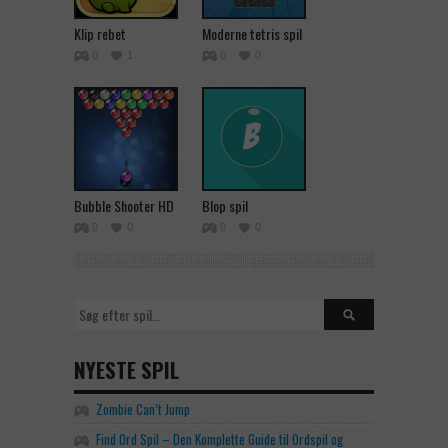
Klip rebet
Moderne tetris spil
0
1
0
0
Bubble Shooter HD
Blop spil
0
0
0
0
NYESTE SPIL
Zombie Can’t Jump
Find Ord Spil – Den Komplette Guide til Ordspil og