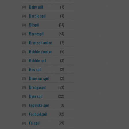
Baby spil
(3)
Barbie spil
(8)
Bilspil
(18)
Børnespil
(41)
Brætspil online
(7)
Bubble shooter
(5)
Bubble spil
(3)
Bus spil
(2)
Dinosaur spil
(2)
Drengespil
(53)
Dyre spil
(22)
Engelske spil
(1)
Fodboldspil
(12)
Fri spil
(21)