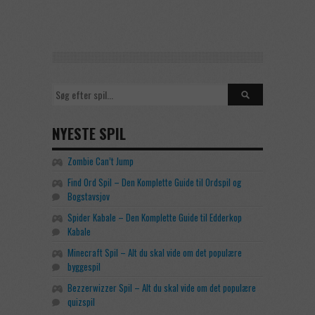
NYESTE SPIL
Zombie Can’t Jump
Find Ord Spil – Den Komplette Guide til Ordspil og
Bogstavsjov
Spider Kabale – Den Komplette Guide til Edderkop
Kabale
Minecraft Spil – Alt du skal vide om det populære
byggespil
Bezzerwizzer Spil – Alt du skal vide om det populære
quizspil