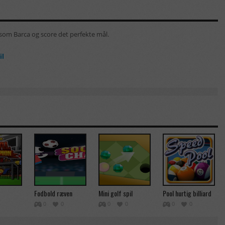
e som Barca og score det perfekte mål.
il
Fodbold ræven
Mini golf spil
Pool hurtig billiard
0
0
0
0
0
0