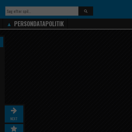
PERSONDATAPOLITIK
NEXT