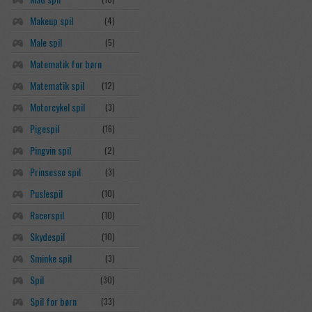
Makeup spil
(4)
Male spil
(5)
Matematik for børn
Matematik spil
(11)
(12)
Motorcykel spil
(3)
Pigespil
(16)
Pingvin spil
(2)
Prinsesse spil
(3)
Puslespil
(10)
Racerspil
(10)
Skydespil
(10)
Sminke spil
(3)
Spil
(30)
Spil for børn
(33)