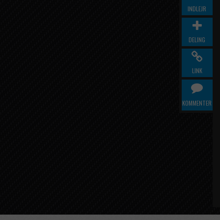
INDLEJR
DELING
LINK
KOMMENTER