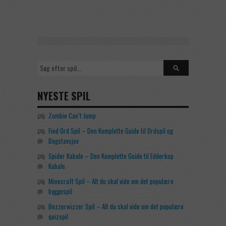
NYESTE SPIL
Zombie Can’t Jump
Find Ord Spil – Den Komplette Guide til Ordspil og
Bogstavsjov
Spider Kabale – Den Komplette Guide til Edderkop
Kabale
Minecraft Spil – Alt du skal vide om det populære
byggespil
Bezzerwizzer Spil – Alt du skal vide om det populære
quizspil