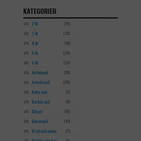
KATEGORIER
2 år
(14)
3 år
(20)
4 år
(18)
5 år
(24)
6 år
(23)
Actionspil
(38)
Arkadespil
(20)
Baby spil
(3)
Barbie spil
(8)
Bilspil
(18)
Børnespil
(41)
Brætspil online
(7)
Bubble shooter
(5)