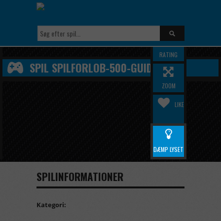
NEXT
RATING
SPIL SPILFORLOB-500-GUIDE
ZOOM
LIKE
DÆMP LYSET
SPILINFORMATIONER
Kategori: