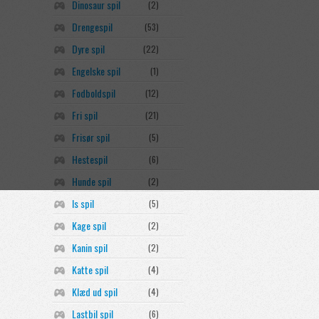
Dinosaur spil
(2)
Drengespil
(53)
Dyre spil
(22)
Engelske spil
(1)
Fodboldspil
(12)
Fri spil
(21)
Frisør spil
(5)
Hestespil
(6)
Hunde spil
(2)
Is spil
(5)
Kage spil
(2)
Kanin spil
(2)
Katte spil
(4)
Klæd ud spil
(4)
Lastbil spil
(6)