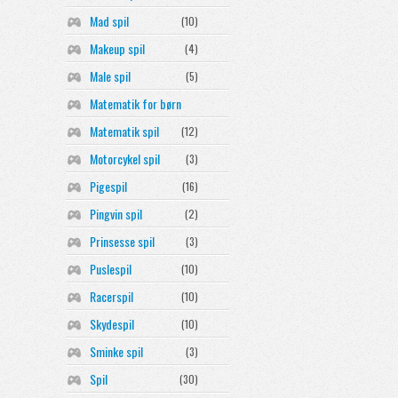
Mad spil
(10)
Makeup spil
(4)
Male spil
(5)
Matematik for børn
Matematik spil
(11)
(12)
Motorcykel spil
(3)
Pigespil
(16)
Pingvin spil
(2)
Prinsesse spil
(3)
Puslespil
(10)
Racerspil
(10)
Skydespil
(10)
Sminke spil
(3)
Spil
(30)