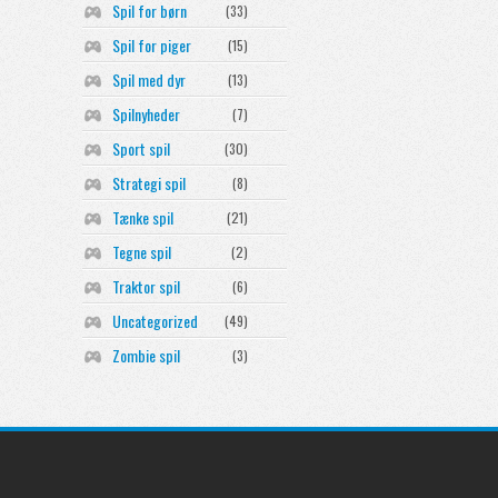
Spil for børn
(33)
Spil for piger
(15)
Spil med dyr
(13)
Spilnyheder
(7)
Sport spil
(30)
Strategi spil
(8)
Tænke spil
(21)
Tegne spil
(2)
Traktor spil
(6)
Uncategorized
(49)
Zombie spil
(3)