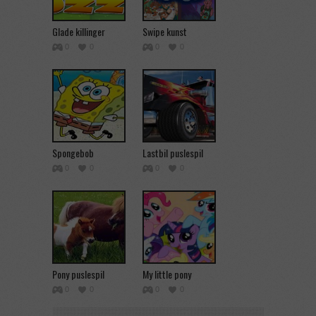
Glade killinger
Swipe kunst
puslespil
0
0
0
0
Spongebob
Lastbil puslespil
puslespil
0
0
0
0
Pony puslespil
My little pony
puslespil
0
0
0
0