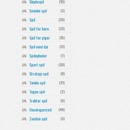
Skydespil
(10)
Sminke spil
(3)
Spil
(30)
Spil for børn
(33)
Spil for piger
(15)
Spil med dyr
(13)
Spilnyheder
(7)
Sport spil
(30)
Strategi spil
(8)
Tænke spil
(21)
Tegne spil
(2)
Traktor spil
(6)
Uncategorized
(49)
Zombie spil
(3)