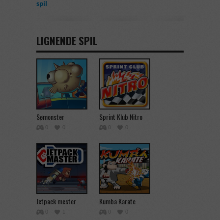
spil
LIGNENDE SPIL
Sømonster
Sprint Klub Nitro
0
0
0
0
Jetpack mester
Kumba Karate
0
1
0
0