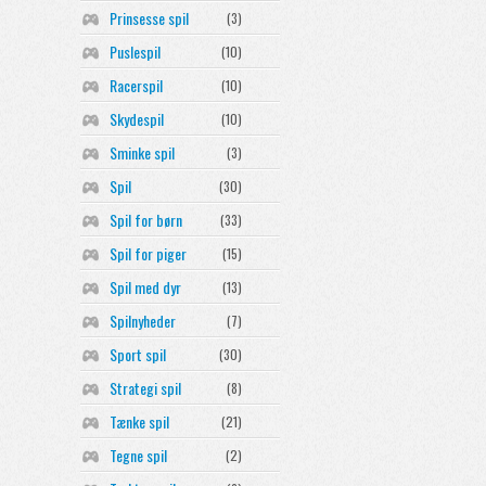
Prinsesse spil
(3)
Puslespil
(10)
Racerspil
(10)
Skydespil
(10)
Sminke spil
(3)
Spil
(30)
Spil for børn
(33)
Spil for piger
(15)
Spil med dyr
(13)
Spilnyheder
(7)
Sport spil
(30)
Strategi spil
(8)
Tænke spil
(21)
Tegne spil
(2)