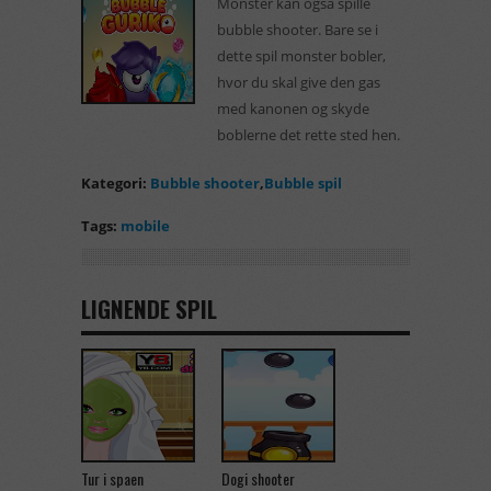
Monster kan også spille
bubble shooter. Bare se i
dette spil monster bobler,
hvor du skal give den gas
med kanonen og skyde
boblerne det rette sted hen.
Kategori:
Bubble shooter
,
Bubble spil
Tags:
mobile
LIGNENDE SPIL
Tur i spaen
Dogi shooter