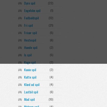
Dyre spil
(22)
Engelske spil
(1)
Fodboldspil
(12)
Fri spil
(21)
Frisør spil
(5)
Hestespil
(6)
Hunde spil
(2)
Is spil
(5)
Kage spil
(2)
Kanin spil
(2)
Katte spil
(4)
Klæd ud spil
(4)
Lastbil spil
(6)
Mad spil
(10)
Makeup spil
(4)