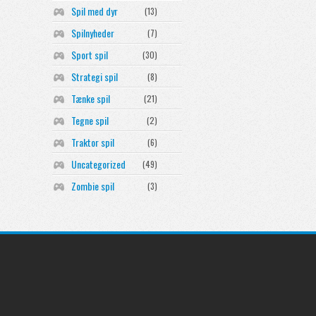
Spil med dyr
(13)
Spilnyheder
(7)
Sport spil
(30)
Strategi spil
(8)
Tænke spil
(21)
Tegne spil
(2)
Traktor spil
(6)
Uncategorized
(49)
Zombie spil
(3)