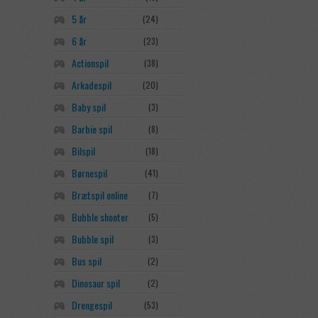
5 år
(24)
6 år
(23)
Actionspil
(38)
Arkadespil
(20)
Baby spil
(3)
Barbie spil
(8)
Bilspil
(18)
Børnespil
(41)
Brætspil online
(7)
Bubble shooter
(5)
Bubble spil
(3)
Bus spil
(2)
Dinosaur spil
(2)
Drengespil
(53)