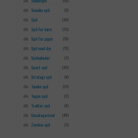
Skydespil
(10)
Sminke spil
(3)
Spil
(30)
Spil for børn
(33)
Spil for piger
(15)
Spil med dyr
(13)
Spilnyheder
(7)
Sport spil
(30)
Strategi spil
(8)
Tænke spil
(21)
Tegne spil
(2)
Traktor spil
(6)
Uncategorized
(49)
Zombie spil
(3)