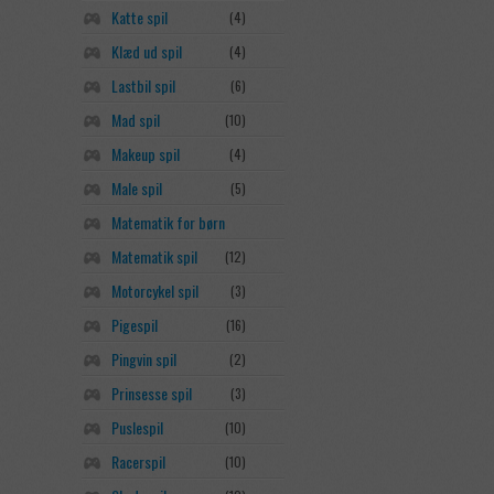
Katte spil
(4)
Klæd ud spil
(4)
Lastbil spil
(6)
Mad spil
(10)
Makeup spil
(4)
Male spil
(5)
Matematik for børn
Matematik spil
(11)
(12)
Motorcykel spil
(3)
Pigespil
(16)
Pingvin spil
(2)
Prinsesse spil
(3)
Puslespil
(10)
Racerspil
(10)