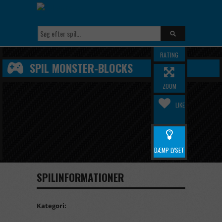
NEXT
RATING
SPIL MONSTER-BLOCKS
ZOOM
LIKE
DÆMP LYSET
SPILINFORMATIONER
Kategori: