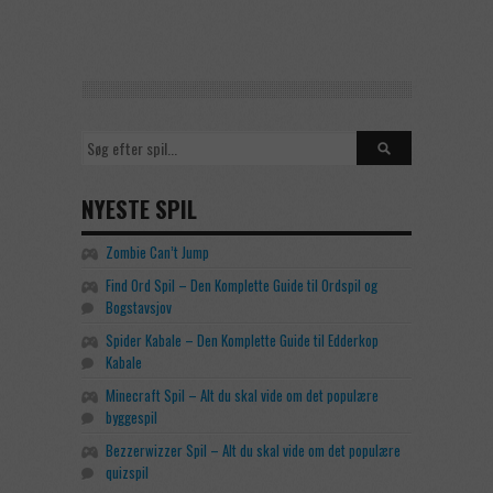
NYESTE SPIL
Zombie Can’t Jump
Find Ord Spil – Den Komplette Guide til Ordspil og
Bogstavsjov
Spider Kabale – Den Komplette Guide til Edderkop
Kabale
Minecraft Spil – Alt du skal vide om det populære
byggespil
Bezzerwizzer Spil – Alt du skal vide om det populære
quizspil