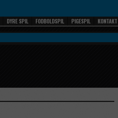
DYRE SPIL
FODBOLDSPIL
PIGESPIL
KONTAKT