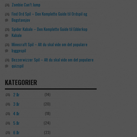
Zombie Can’t Jump
Find Ord Spil – Den Komplette Guide til Ordspil og
Bogstavsjov
Spider Kabale – Den Komplette Guide til Edderkop
Kabale
Minecraft Spil – Alt du skal vide om det populære
byggespil
Bezzerwizzer Spil – Alt du skal vide om det populære
quizspil
KATEGORIER
2 år
(14)
3 år
(20)
4 år
(18)
5 år
(24)
6 år
(23)