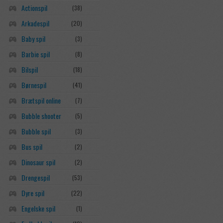
Actionspil
(38)
Arkadespil
(20)
Baby spil
(3)
Barbie spil
(8)
Bilspil
(18)
Børnespil
(41)
Brætspil online
(7)
Bubble shooter
(5)
Bubble spil
(3)
Bus spil
(2)
Dinosaur spil
(2)
Drengespil
(53)
Dyre spil
(22)
Engelske spil
(1)