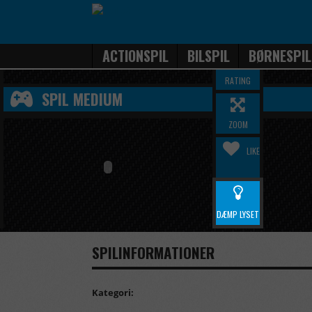
NEXT
ACTIONSPIL
BILSPIL
BØRNESPIL
RATING
SPIL MEDIUM
ZOOM
LIKE
DÆMP LYSET
SPILINFORMATIONER
Kategori: