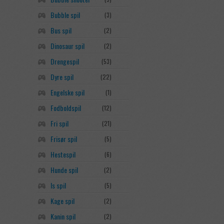
Bubble spil
(3)
Bus spil
(2)
Dinosaur spil
(2)
Drengespil
(53)
Dyre spil
(22)
Engelske spil
(1)
Fodboldspil
(12)
Fri spil
(21)
Frisør spil
(5)
Hestespil
(6)
Hunde spil
(2)
Is spil
(5)
Kage spil
(2)
Kanin spil
(2)