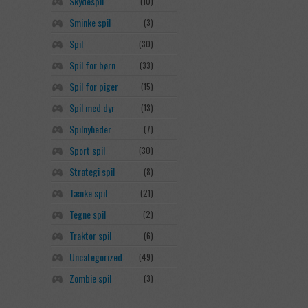
Skydespil
(10)
Sminke spil
(3)
Spil
(30)
Spil for børn
(33)
Spil for piger
(15)
Spil med dyr
(13)
Spilnyheder
(7)
Sport spil
(30)
Strategi spil
(8)
Tænke spil
(21)
Tegne spil
(2)
Traktor spil
(6)
Uncategorized
(49)
Zombie spil
(3)