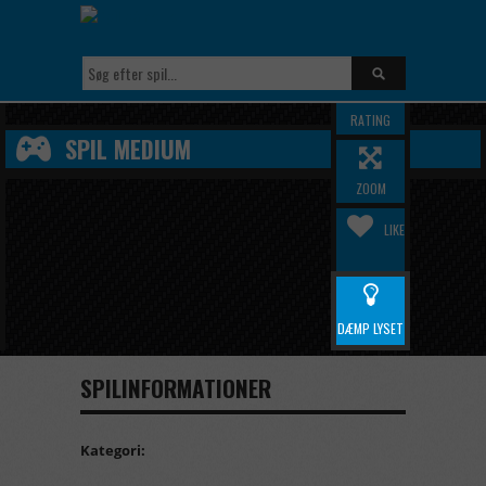
NEXT
RATING
SPIL MEDIUM
ZOOM
LIKE
DÆMP LYSET
SPILINFORMATIONER
Kategori: