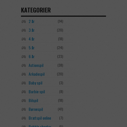
KATEGORIER
2 år
(14)
3 år
(20)
4 år
(18)
5 år
(24)
6 år
(23)
Actionspil
(38)
Arkadespil
(20)
Baby spil
(3)
Barbie spil
(8)
Bilspil
(18)
Børnespil
(41)
Brætspil online
(7)
Bubble shooter
(5)