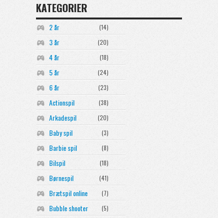
KATEGORIER
2 år
(14)
3 år
(20)
4 år
(18)
5 år
(24)
6 år
(23)
Actionspil
(38)
Arkadespil
(20)
Baby spil
(3)
Barbie spil
(8)
Bilspil
(18)
Børnespil
(41)
Brætspil online
(7)
Bubble shooter
(5)