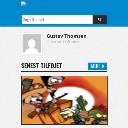
Gustav Thomsen
Oprettet 11 år siden
SENEST TILFØJET
MERE