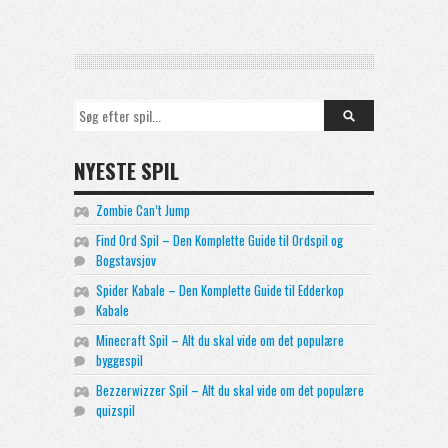
NYESTE SPIL
Zombie Can’t Jump
Find Ord Spil – Den Komplette Guide til Ordspil og
Bogstavsjov
Spider Kabale – Den Komplette Guide til Edderkop
Kabale
Minecraft Spil – Alt du skal vide om det populære
byggespil
Bezzerwizzer Spil – Alt du skal vide om det populære
quizspil