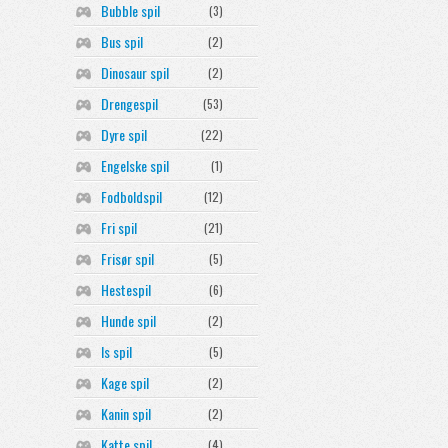
Bubble spil
(3)
Bus spil
(2)
Dinosaur spil
(2)
Drengespil
(53)
Dyre spil
(22)
Engelske spil
(1)
Fodboldspil
(12)
Fri spil
(21)
Frisør spil
(5)
Hestespil
(6)
Hunde spil
(2)
Is spil
(5)
Kage spil
(2)
Kanin spil
(2)
Katte spil
(4)