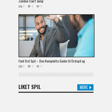
Zombie Can’t Jump
0
0
0
Find Ord Spil – Den Komplette Guide til Ordspil og
Bogstavsjov
0
0
0
LIKET SPIL
MERE