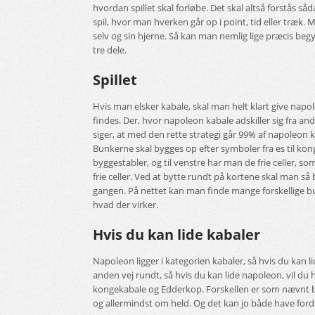
hvordan spillet skal forløbe. Det skal altså forstås så
spil, hvor man hverken går op i point, tid eller træk.
selv og sin hjerne. Så kan man nemlig lige præcis begynd
tre dele.
Spillet
Hvis man elsker kabale, skal man helt klart give napo
findes. Der, hvor napoleon kabale adskiller sig fra an
siger, at med den rette strategi går 99% af napoleon k
Bunkerne skal bygges op efter symboler fra es til kon
byggestabler, og til venstre har man de frie celler, som
frie celler. Ved at bytte rundt på kortene skal man s
gangen. På nettet kan man finde mange forskellige bu
hvad der virker.
Hvis du kan lide kabaler
Napoleon ligger i kategorien kabaler, så hvis du kan l
anden vej rundt, så hvis du kan lide napoleon, vil du
kongekabale og Edderkop. Forskellen er som nævnt bar
og allermindst om held. Og det kan jo både have for