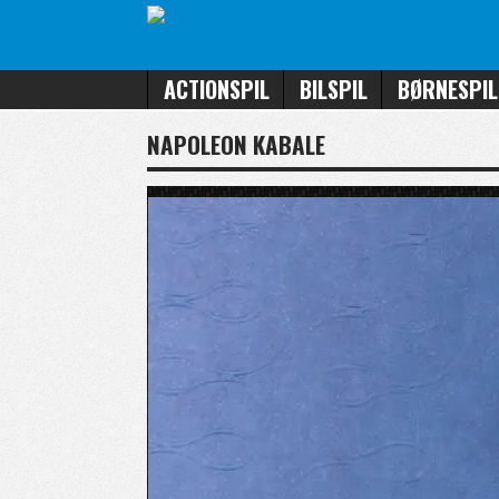
ACTIONSPIL
BILSPIL
BØRNESPIL
NAPOLEON KABALE