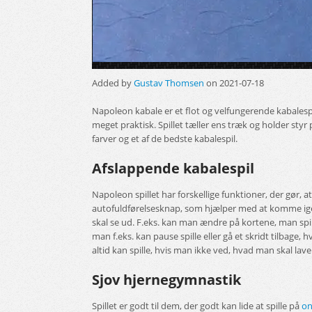
Added by
Gustav Thomsen
on 2021-07-18
Napoleon kabale er et flot og velfungerende kabalespil
meget praktisk. Spillet tæller ens træk og holder styr 
farver og et af de bedste kabalespil.
Afslappende kabalespil
Napoleon spillet har forskellige funktioner, der gør, a
autofuldførelsesknap, som hjælper med at komme ig
skal se ud. F.eks. kan man ændre på kortene, man spi
man f.eks. kan pause spille eller gå et skridt tilbage,
altid kan spille, hvis man ikke ved, hvad man skal lave
Sjov hjernegymnastik
Spillet er godt til dem, der godt kan lide at spille på
on