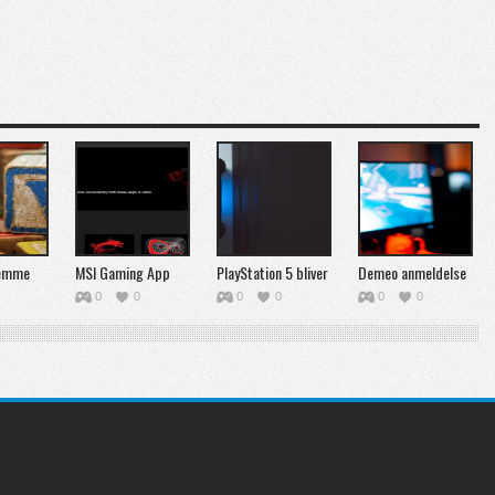
remme
MSI Gaming App
PlayStation 5 bliver
Demeo anmeldelse
genskaber
en revolutionerende
0
0
0
0
0
0
g voksne
spillemaskine