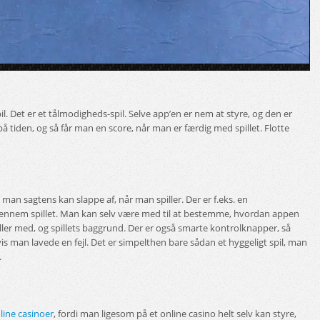
. Det er et tålmodigheds-spil. Selve app’en er nem at styre, og den er
på tiden, og så får man en score, når man er færdig med spillet. Flotte
t man sagtens kan slappe af, når man spiller. Der er f.eks. en
ennem spillet. Man kan selv være med til at bestemme, hvordan appen
ller med, og spillets baggrund. Der er også smarte kontrolknapper, så
 hvis man lavede en fejl. Det er simpelthen bare sådan et hyggeligt spil, man
.
line casinoer
, fordi man ligesom på et online casino helt selv kan styre,