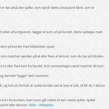
d er det altså den spiller, som opnår dette antal point først, som er
ed siden af kortgiveren, lægger et kort ud på bordet. Dette opfølges med
ge dem på bordet med billedsiden opad.
som matcher værdien på et eller flere af de kort, som du har på hånden.
e to eller flere kort fra bordet, hvis sammenlagte værdi matcher dit kort.
n, og dermed ”bygge” dem sammen.
k’, og hvis du formår at rydde bordet ved at lave et stik, så får du 1 ekstra
e kort fra bunken, men turen går videre til den næste spiller. Spillet
 point eller derover.
Kilde – Wikipedia
.