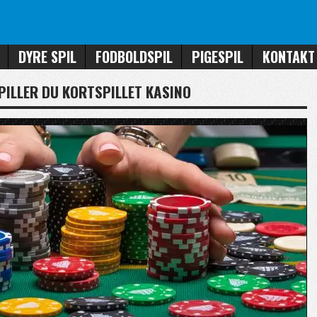
DYRE SPIL
FODBOLDSPIL
PIGESPIL
KONTAKT
PILLER DU KORTSPILLET KASINO