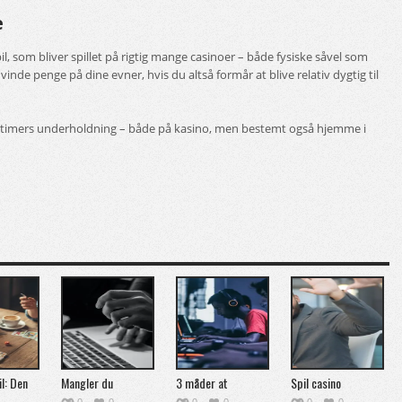
e
il, som bliver spillet på rigtig mange casinoer – både fysiske såvel som
nde penge på dine evner, hvis du altså formår at blive relativ dygtig til
e timers underholdning – både på kasino, men bestemt også hjemme i
il: Den
Mangler du
3 måder at
Spil casino
uide til
underholdning til når
optimere sit
derhjemme eller på