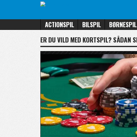
ACTIONSPIL
BILSPIL
BØRNESPIL
ER DU VILD MED KORTSPIL? SÅDAN S