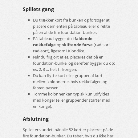
Spillets gang
Du trækker kort fra bunken og forsøger at
placere dem enten på tableau eller direkte
på en af de fire foundation-bunker.
På tableau bygger du i
faldende
rækkefølge
og
skiftende farve
(rød-sort-
rød-sort), ligesom i Klondike.
Når du frigjort et es, placeres det på en
foundation-bunke, og derefter bygger du op:
es, 2, 3 … helt til kongen.
Du kan flytte kort eller grupper af kort
mellem kolonnerne, hvis rækkefølgen og
farven passer.
Tomme kolonner kan typisk kun udfyldes
med konger (eller grupper der starter med
en konge).
Afslutning
Spillet er vundet, når alle 52 kort er placeret på de
fire foundation-bunker. Du taber, hvis du ikke har