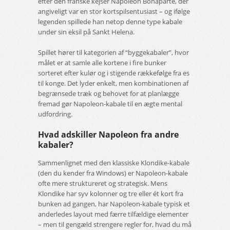
efter den franske kejser Napoleon Bonaparte, der
angiveligt var en stor kortspilsentusiast – og ifølge
legenden spillede han netop denne type kabale
under sin eksil på Sankt Helena.
Spillet hører til kategorien af “byggekabaler”, hvor
målet er at samle alle kortene i fire bunker
sorteret efter kulør og i stigende rækkefølge fra es
til konge. Det lyder enkelt, men kombinationen af
begrænsede træk og behovet for at planlægge
fremad gør Napoleon-kabale til en ægte mental
udfordring.
Hvad adskiller Napoleon fra andre
kabaler?
Sammenlignet med den klassiske Klondike-kabale
(den du kender fra Windows) er Napoleon-kabale
ofte mere struktureret og strategisk. Mens
Klondike har syv kolonner og tre eller ét kort fra
bunken ad gangen, har Napoleon-kabale typisk et
anderledes layout med færre tilfældige elementer
– men til gengæld strengere regler for, hvad du må