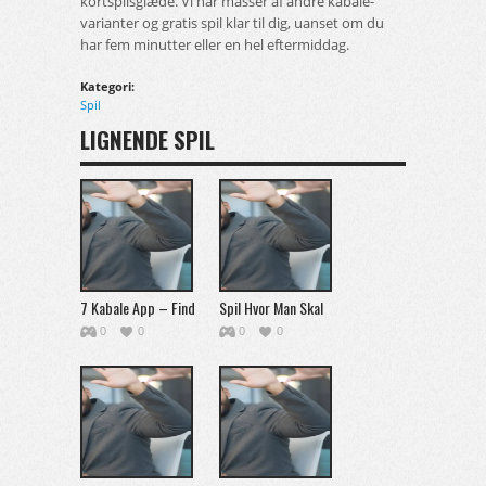
kortspilsglæde. Vi har masser af andre kabale-
varianter og gratis spil klar til dig, uanset om du
har fem minutter eller en hel eftermiddag.
Kategori:
Spil
LIGNENDE SPIL
7 Kabale App – Find
Spil Hvor Man Skal
den Bedste App til
Gætte Ord – Den
0
0
0
0
Gammeldags 7
Komplette Guide
Kabale