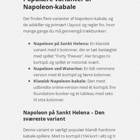
Napoleon-kabale
Der findes flere varianter af Napoleon-kabale, og
de adskiller sig primært i layout og regler for, hvor
mange gange du må gennemgå trækbunken:
Napoleon på Sankt Helena:
En klassisk
variant med ti kolonner, der er tæt beslægtet
med spillet “Forty Thieves”. Her bruges to
kortspil, og spillet er notorisk svært.
Napoleon ved Waterloo:
En lidt nemmere
version med ét kortspil og færre kolonner.
Klassisk Napoleon-kabale:
Den mest
udbredte online-version med ét kortspil, fire
foundation-bunker og et tableau med seks
til otte kolonner.
Napoleon på Sankt Helena – Den
sværeste variant
Denne variant er særligt populær blandt hardcore
kabale-spillere. Med to kortspil (104 kort i alt) og ti