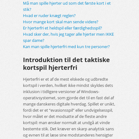
Må man spille hjerter ud som det første kort i et
stik?
Hvad er ruder knægt reglen?
Hvor mange kort skal man sende videre?
Er hjerterfri et heldspil eller færdighedsspil?
Hvad sker der, hvis jeg tager alle hjerter men IKKE
spar dame?
Kan man spille hjerterfri med kun tre personer?
Introduktion til det taktiske
kortspil hjerterfri
Hjerterfri er et af de mest elskede og udbredte
kortspil i verden, hvilket ikke mindst skyldes dets
inklusion i tidligere versioner af Windows-
operativsystemet, som gjorde det til en fast del af
mange danskeres digitale hverdag. Spillet er unikt,
fordi det er et “evasionsspil” eller undvigelsesspil,
hvor målet er det modsatte af de fleste andre
kortspil: man ønsker normalt at undgå at vinde
bestemte stik. Det kræver en skarp analytisk sans
og evnen til at læse sine modstanderes hensigter