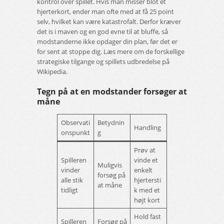
kontrol over spillet. Hvis man misser blot ét
hjerterkort, ender man ofte med at få 25 point
selv, hvilket kan være katastrofalt. Derfor kræver
det is i maven og en god evne til at bluffe, så
modstanderne ikke opdager din plan, før det er
for sent at stoppe dig. Læs mere om de forskellige
strategiske tilgange og spillets udbredelse på
Wikipedia.
Tegn på at en modstander forsøger at
måne
Observati
Betydnin
Handling
onspunkt
g
Prøv at
Spilleren
vinde et
Muligvis
vinder
enkelt
forsøg på
alle stik
hjertersti
at måne
tidligt
k med et
højt kort
Hold fast
Spilleren
Forsøg på