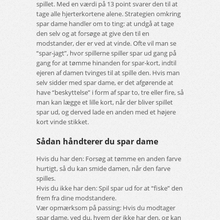
spillet. Med en værdi på 13 point svarer den til at
tage alle hjerterkortene alene. Strategien omkring
spar dame handler om to ting: at undgå at tage
den selv og at forsøge at give den til en
modstander, der er ved at vinde. Ofte vil man se
“spar-jagt”, hvor spillerne spiller spar ud gang på
gang for at tømme hinanden for spar-kort, indtil
ejeren af damen tvinges til at spille den. Hvis man
selv sidder med spar dame, er det afgørende at
have “beskyttelse” i form af spar to, tre eller fire, så
man kan lægge et lille kort, når der bliver spillet
spar ud, og derved lade en anden med et højere
kort vinde stikket.
Sådan håndterer du spar dame
Hvis du har den: Forsøg at tømme en anden farve
hurtigt, så du kan smide damen, når den farve
spilles.
Hvis du ikke har den: Spil spar ud for at “fiske” den
frem fra dine modstandere.
Vær opmærksom på passing: Hvis du modtager
spar dame, ved du, hvem der ikke har den, og kan