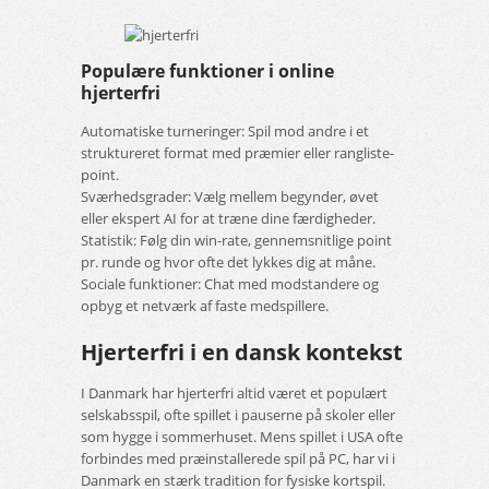
Populære funktioner i online
hjerterfri
Automatiske turneringer: Spil mod andre i et
struktureret format med præmier eller rangliste-
point.
Sværhedsgrader: Vælg mellem begynder, øvet
eller ekspert AI for at træne dine færdigheder.
Statistik: Følg din win-rate, gennemsnitlige point
pr. runde og hvor ofte det lykkes dig at måne.
Sociale funktioner: Chat med modstandere og
opbyg et netværk af faste medspillere.
Hjerterfri i en dansk kontekst
I Danmark har hjerterfri altid været et populært
selskabsspil, ofte spillet i pauserne på skoler eller
som hygge i sommerhuset. Mens spillet i USA ofte
forbindes med præinstallerede spil på PC, har vi i
Danmark en stærk tradition for fysiske kortspil.