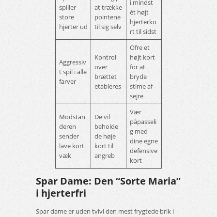
i mindst
spiller
at trække
ét højt
store
pointene
hjerterko
hjerter ud
til sig selv
rt til sidst
Ofre et
Kontrol
højt kort
Aggressiv
over
for at
t spil i alle
brættet
bryde
farver
etableres
stime af
sejre
Vær
Modstan
De vil
påpasseli
deren
beholde
g med
sender
de høje
dine egne
lave kort
kort til
defensive
væk
angreb
kort
Spar Dame: Den “Sorte Maria”
i hjerterfri
Spar dame er uden tvivl den mest frygtede brik i