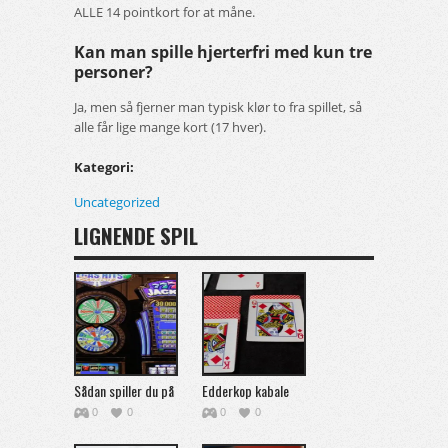
ALLE 14 pointkort for at måne.
Kan man spille hjerterfri med kun tre
personer?
Ja, men så fjerner man typisk klør to fra spillet, så
alle får lige mange kort (17 hver).
Kategori:
Uncategorized
LIGNENDE SPIL
Sådan spiller du på
Edderkop kabale
online casino
0
0
0
0