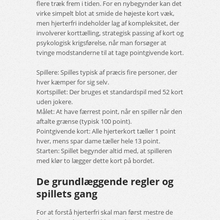
flere træk frem i tiden. For en nybegynder kan det
virke simpelt blot at smide de højeste kort væk,
men hjerterfri indeholder lag af kompleksitet, der
involverer korttælling, strategisk passing af kort og
psykologisk krigsførelse, når man forsøger at
tvinge modstanderne til at tage pointgivende kort.
Spillere: Spilles typisk af præcis fire personer, der
hver kæmper for sig selv.
Kortspillet: Der bruges et standardspil med 52 kort
uden jokere.
Målet: At have færrest point, når en spiller når den
aftalte grænse (typisk 100 point).
Pointgivende kort: Alle hjerterkort tæller 1 point
hver, mens spar dame tæller hele 13 point.
Starten: Spillet begynder altid med, at spilleren
med klør to lægger dette kort på bordet.
De grundlæggende regler og
spillets gang
For at forstå hjerterfri skal man først mestre de