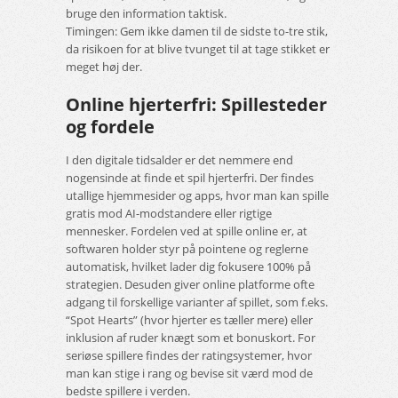
bruge den information taktisk.
Timingen: Gem ikke damen til de sidste to-tre stik,
da risikoen for at blive tvunget til at tage stikket er
meget høj der.
Online hjerterfri: Spillesteder
og fordele
I den digitale tidsalder er det nemmere end
nogensinde at finde et spil hjerterfri. Der findes
utallige hjemmesider og apps, hvor man kan spille
gratis mod AI-modstandere eller rigtige
mennesker. Fordelen ved at spille online er, at
softwaren holder styr på pointene og reglerne
automatisk, hvilket lader dig fokusere 100% på
strategien. Desuden giver online platforme ofte
adgang til forskellige varianter af spillet, som f.eks.
“Spot Hearts” (hvor hjerter es tæller mere) eller
inklusion af ruder knægt som et bonuskort. For
seriøse spillere findes der ratingsystemer, hvor
man kan stige i rang og bevise sit værd mod de
bedste spillere i verden.