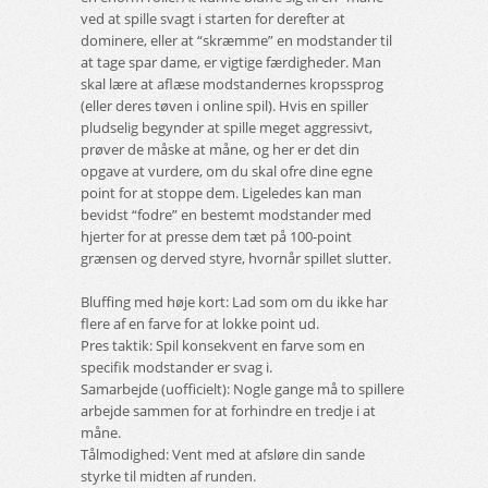
ved at spille svagt i starten for derefter at
dominere, eller at “skræmme” en modstander til
at tage spar dame, er vigtige færdigheder. Man
skal lære at aflæse modstandernes kropssprog
(eller deres tøven i online spil). Hvis en spiller
pludselig begynder at spille meget aggressivt,
prøver de måske at måne, og her er det din
opgave at vurdere, om du skal ofre dine egne
point for at stoppe dem. Ligeledes kan man
bevidst “fodre” en bestemt modstander med
hjerter for at presse dem tæt på 100-point
grænsen og derved styre, hvornår spillet slutter.
Bluffing med høje kort: Lad som om du ikke har
flere af en farve for at lokke point ud.
Pres taktik: Spil konsekvent en farve som en
specifik modstander er svag i.
Samarbejde (uofficielt): Nogle gange må to spillere
arbejde sammen for at forhindre en tredje i at
måne.
Tålmodighed: Vent med at afsløre din sande
styrke til midten af runden.