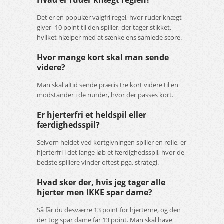
Hvad er ruder knægt reglen?
Det er en populær valgfri regel, hvor ruder knægt
giver -10 point til den spiller, der tager stikket,
hvilket hjælper med at sænke ens samlede score.
Hvor mange kort skal man sende
videre?
Man skal altid sende præcis tre kort videre til en
modstander i de runder, hvor der passes kort.
Er hjerterfri et heldspil eller
færdighedsspil?
Selvom heldet ved kortgivningen spiller en rolle, er
hjerterfri i det lange løb et færdighedsspil, hvor de
bedste spillere vinder oftest pga. strategi.
Hvad sker der, hvis jeg tager alle
hjerter men IKKE spar dame?
Så får du desværre 13 point for hjerterne, og den
der tog spar dame får 13 point. Man skal have