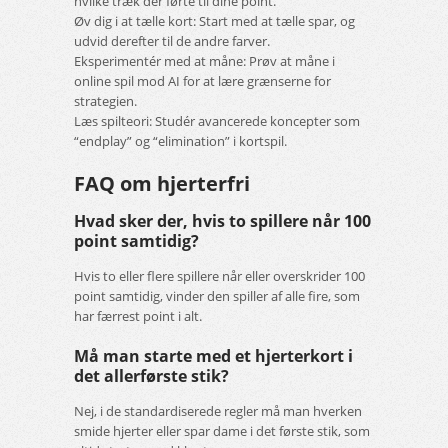
hvilke træk der førte til dine point.
Øv dig i at tælle kort: Start med at tælle spar, og
udvid derefter til de andre farver.
Eksperimentér med at måne: Prøv at måne i
online spil mod AI for at lære grænserne for
strategien.
Læs spilteori: Studér avancerede koncepter som
“endplay” og “elimination” i kortspil.
FAQ om hjerterfri
Hvad sker der, hvis to spillere når 100
point samtidig?
Hvis to eller flere spillere når eller overskrider 100
point samtidig, vinder den spiller af alle fire, som
har færrest point i alt.
Må man starte med et hjerterkort i
det allerførste stik?
Nej, i de standardiserede regler må man hverken
smide hjerter eller spar dame i det første stik, som