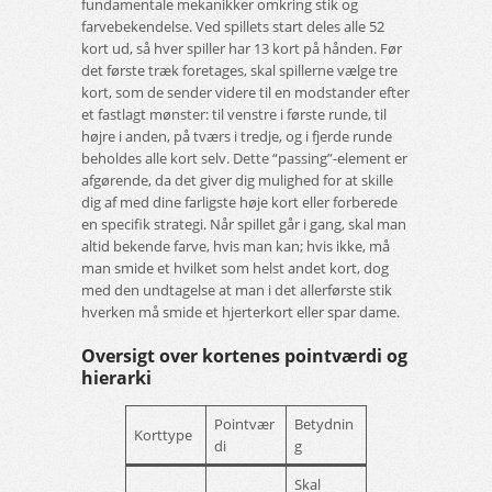
fundamentale mekanikker omkring stik og
farvebekendelse. Ved spillets start deles alle 52
kort ud, så hver spiller har 13 kort på hånden. Før
det første træk foretages, skal spillerne vælge tre
kort, som de sender videre til en modstander efter
et fastlagt mønster: til venstre i første runde, til
højre i anden, på tværs i tredje, og i fjerde runde
beholdes alle kort selv. Dette “passing”-element er
afgørende, da det giver dig mulighed for at skille
dig af med dine farligste høje kort eller forberede
en specifik strategi. Når spillet går i gang, skal man
altid bekende farve, hvis man kan; hvis ikke, må
man smide et hvilket som helst andet kort, dog
med den undtagelse at man i det allerførste stik
hverken må smide et hjerterkort eller spar dame.
Oversigt over kortenes pointværdi og
hierarki
Pointvær
Betydnin
Korttype
di
g
Skal