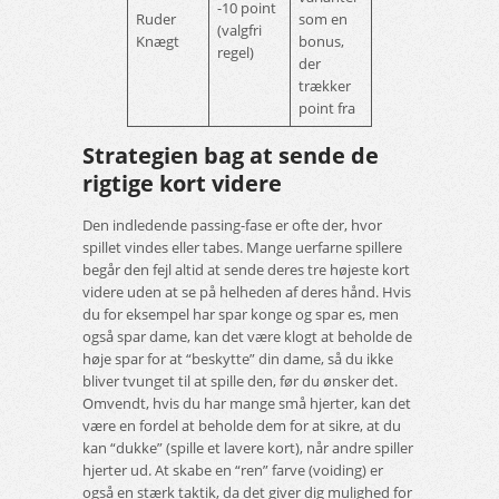
-10 point
Ruder
som en
(valgfri
Knægt
bonus,
regel)
der
trækker
point fra
Strategien bag at sende de
rigtige kort videre
Den indledende passing-fase er ofte der, hvor
spillet vindes eller tabes. Mange uerfarne spillere
begår den fejl altid at sende deres tre højeste kort
videre uden at se på helheden af deres hånd. Hvis
du for eksempel har spar konge og spar es, men
også spar dame, kan det være klogt at beholde de
høje spar for at “beskytte” din dame, så du ikke
bliver tvunget til at spille den, før du ønsker det.
Omvendt, hvis du har mange små hjerter, kan det
være en fordel at beholde dem for at sikre, at du
kan “dukke” (spille et lavere kort), når andre spiller
hjerter ud. At skabe en “ren” farve (voiding) er
også en stærk taktik, da det giver dig mulighed for