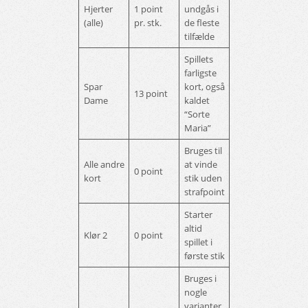
Hjerter
1 point
undgås i
(alle)
pr. stk.
de fleste
tilfælde
Spillets
farligste
Spar
kort, også
13 point
Dame
kaldet
“Sorte
Maria”
Bruges til
Alle andre
at vinde
0 point
kort
stik uden
strafpoint
Starter
altid
Klør 2
0 point
spillet i
første stik
Bruges i
nogle
varianter