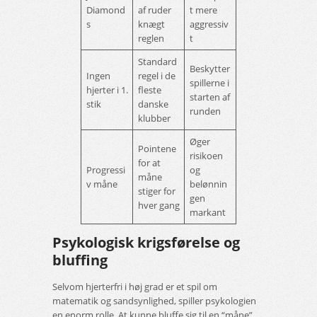
Diamond
af ruder
t mere
s
knægt
aggressiv
reglen
t
Standard
Beskytter
Ingen
regel i de
spillerne i
hjerter i 1.
fleste
starten af
stik
danske
runden
klubber
Øger
Pointene
risikoen
for at
Progressi
og
måne
v måne
belønnin
stiger for
gen
hver gang
markant
Psykologisk krigsførelse og
bluffing
Selvom hjerterfri i høj grad er et spil om
matematik og sandsynlighed, spiller psykologien
en enorm rolle. At kunne bluffe sig til en “måne”