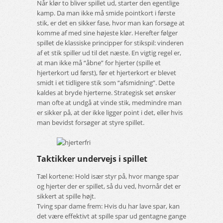
Når klør to bliver spillet ud, starter den egentlige
kamp. Da man ikke må smide pointkort i første
stik, er det en sikker fase, hvor man kan forsøge at
komme af med sine højeste klør. Herefter følger
spillet de klassiske principper for stikspil: vinderen
af et stik spiller ud til det næste. En vigtig regel er,
at man ikke må “åbne” for hjerter (spille et
hjerterkort ud først), før et hjerterkort er blevet
smidt i et tidligere stik som “afsmidning”. Dette
kaldes at bryde hjerterne. Strategisk set ønsker
man ofte at undgå at vinde stik, medmindre man
er sikker på, at der ikke ligger point i det, eller hvis
man bevidst forsøger at styre spillet.
Taktikker undervejs i spillet
Tæl kortene: Hold især styr på, hvor mange spar
og hjerter der er spillet, så du ved, hvornår det er
sikkert at spille højt.
Tving spar dame frem: Hvis du har lave spar, kan
det være effektivt at spille spar ud gentagne gange