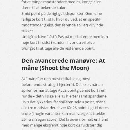
for at tvinge modstandere med es, konge eller
dame til at bekende kulør.
Smid point på de rigtige tidspunkter: Gem dine
farligste kort til stik, hvor du ved, at en specifik
modstander (f.eks. den førende spiller) vil vinde
stikket.
Undgå at blive “låst”: Pas på med at ende med kun
høje kort til sidst i runden, hvor du vil blive
tvunget til at tage alle de resterende point.
Den avancerede manøvre: At
måne (Shoot the Moon)
At “måne” er den mest risikable og mest
belønnende strategi i hjerterfri. Det sker, når en
spiller formår at tage ALLE pointgivende kort i en
runde – det vil sige alle 13 hjerter samt spar dame.
Hvis det lykkedes, får spilleren selv 0 point, mens
alle tre modstandere hver får 26 point lagt til deres
score (i nogle varianter kan man vælge at trække
26 fra sin egen score). Det kræver normalt en hånd
med mange ekstremt høje kort og fuldstændig