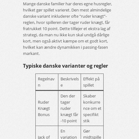
Mange danske familier har deres egne husregler,
hvilket gør spillet varieret. Den mest almindelige
danske variant inkluderer ofte “ruder knægt”-
reglen, hvor spilleren der tager ruder knægt, får
fratrukket 10 point. Dette tilføjer et ekstra lag af
strategi, da man nu ikke kun skal undgå dårlige
kort, men også aktivt kæmpe om et godt kort,
hvilket kan ændre dynamikken i passing-fasen
markant.
Typiske danske varianter og regler
Regelnav
Beskrivels
Effekt på
n
e
spillet
Den der
Skaber
Ruder
tager
konkurre
Knægt
ruder
nce om et
Bonus
knægt får
specifikt
-10 point
stik
En
Gør
Jack of
variation
midtspille