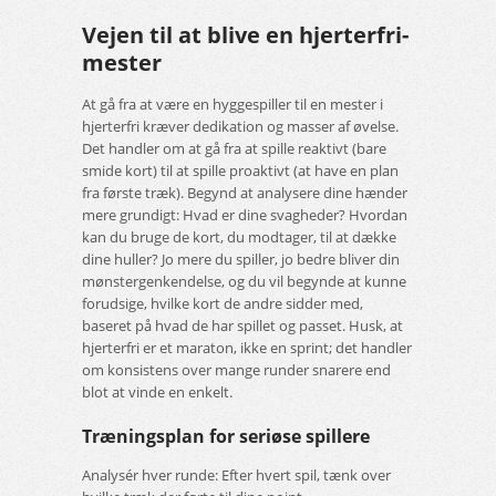
Vejen til at blive en hjerterfri-
mester
At gå fra at være en hyggespiller til en mester i
hjerterfri kræver dedikation og masser af øvelse.
Det handler om at gå fra at spille reaktivt (bare
smide kort) til at spille proaktivt (at have en plan
fra første træk). Begynd at analysere dine hænder
mere grundigt: Hvad er dine svagheder? Hvordan
kan du bruge de kort, du modtager, til at dække
dine huller? Jo mere du spiller, jo bedre bliver din
mønstergenkendelse, og du vil begynde at kunne
forudsige, hvilke kort de andre sidder med,
baseret på hvad de har spillet og passet. Husk, at
hjerterfri er et maraton, ikke en sprint; det handler
om konsistens over mange runder snarere end
blot at vinde en enkelt.
Træningsplan for seriøse spillere
Analysér hver runde: Efter hvert spil, tænk over